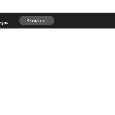
mit 2:4 geschlagen geben
Akzeptieren
ungen
.
hrgeld
ür Fieberbrunn
orf/Erpfendorf mit 3:4 beachtlich
efeiert werden