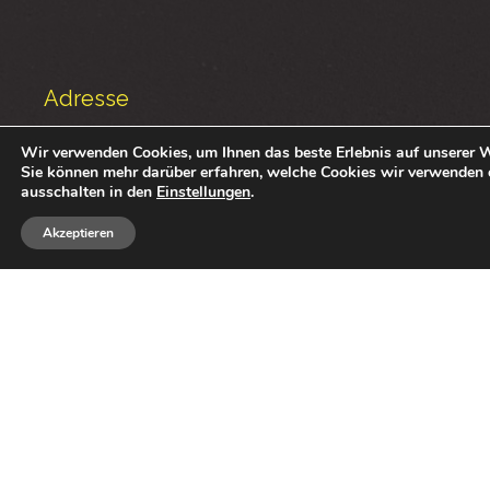
Adresse
Tennisclub Fieberbrunn
Wir verwenden Cookies, um Ihnen das beste Erlebnis auf unserer W
Sie können mehr darüber erfahren, welche Cookies wir verwenden 
Lauchseeweg 19
ausschalten in den
Einstellungen
.
6391 Fieberbrunn
Akzeptieren
E-Mail:
tc.fieberbrunn@gmail.com
Sponsoren
Alle unsere Partner
Katalog "Sponsor werden"
Medien & Downloads
Galerie