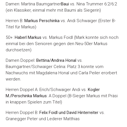
Damen: Martina Baumgartner
Baui
vs. Nina Trummer 6:2/6:2
(ein Klassiker, einmal mehr mit Baumi als Siegerin)
Herren B:
Markus Perschinka
vs. Andi Schwaiger (Erster B-
Titel für Markus)
50+:
Haberl Markus
vs. Markus Foidl (Mark konnte sich noch
einmal bei den Senioren gegen den Neu-50er Markus
durchsetzen)
Damen Doppel:
Bettina/Andrea Honal
vs.
Baumgartner/Schwaiger Celina: Platz 3 konnte vom
Nachwuchs mit Magdalena Honal und Carla Peiler erorbert
werden.
Herren Doppel A: Erich/Schwaiger Andi vs.
Kogler
M./Perschinka Markus
: A Doppel (B-Sieger Markus mit Präsi
in knappen Spielen zum Titel)
Herren Doppel B:
Felix Foidl und David Hinterreiter
vs.
Granegger Peter und Lederer Matthias