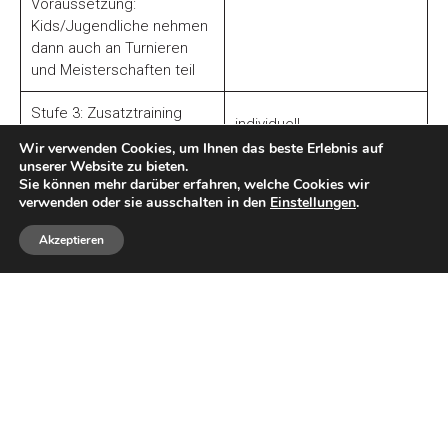
Voraussetzung:
Kids/Jugendliche nehmen
dann auch an Turnieren
und Meisterschaften teil
Stufe 3: Zusatztraining
individuell
allgemein
Wir verwenden Cookies, um Ihnen das beste Erlebnis auf
unserer Website zu bieten.
weitere Informationen auf der
Homepage
oder bei
Sie können mehr darüber erfahren, welche Cookies wir
verwenden oder sie ausschalten in den
Einstellungen
.
Tenniscoach Mario Seibl
Akzeptieren
Teile diesen Beitrag auf einer Plattform
zur Übersicht