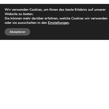
Wir verwenden Cookies, um Ihnen das beste Erlebnis auf unserer
Website zu bieten.
Kids Day 2026
Sie können mehr darüber erfahren, welche Cookies wir verwenden
Trainingslager am Faaker See – ein
oder sie ausschalten in den
Einstellungen
.
unvergessliches Erlebnis!
Akzeptieren
Onlinereservierung
Login Infos
Jetzt Online Platz reservieren